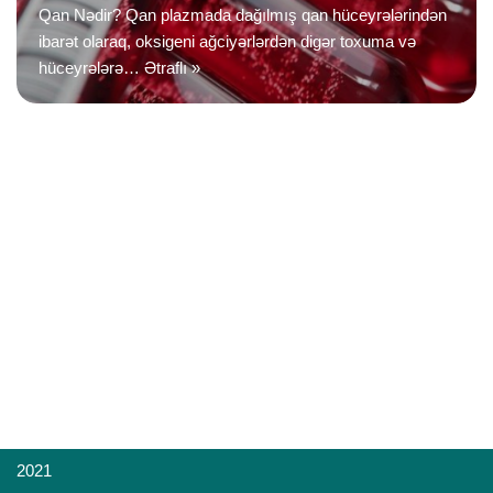
Qan Nədir? Qan plazmada dağılmış qan hüceyrələrindən
ibarət olaraq, oksigeni ağciyərlərdən digər toxuma və
hüceyrələrə…
Ətraflı »
2021