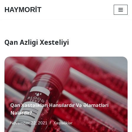
HAYMORİT
Skip
to
content
Qan Azligi Xesteliyi
Qan Xəstəlikləri Hansılardır Və Əlamətləri
Nələrdir?
November 22, 2021
Xəstəliklər