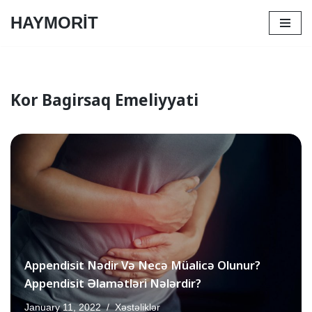
HAYMORİT
Skip
to
content
Kor Bagirsaq Emeliyyati
Appendisit Nədir Və Necə Müalicə Olunur?
Appendisit Əlamətləri Nələrdir?
January 11, 2022
Xəstəliklər