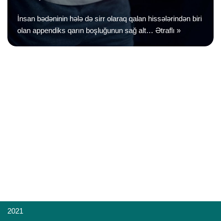
İnsan bədəninin hələ də sirr olaraq qalan hissələrindən biri
olan appendiks qarın boşluğunun sağ alt…
Ətraflı »
2021