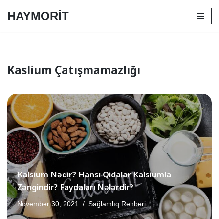
HAYMORİT
Skip
to
content
Kaslium Çatışmamazlığı
Kalsium Nədir? Hansı Qidalar Kalsiumla
Zəngindir? Faydaları Nələrdir?
November 30, 2021
Sağlamlıq Rəhbəri