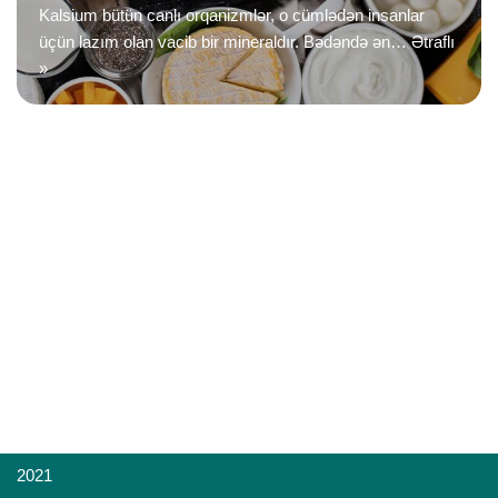
Kalsium bütün canlı orqanizmlər, o cümlədən insanlar
üçün lazım olan vacib bir mineraldır. Bədəndə ən…
Ətraflı
»
2021