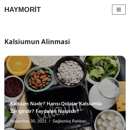
HAYMORİT
Skip
to
content
Kalsiumun Alinmasi
Kalsium Nədir? Hansı Qidalar Kalsiumla
Zəngindir? Faydaları Nələrdir?
November 30, 2021
Sağlamlıq Rəhbəri