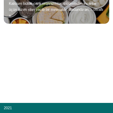
Kalsium bütün canlı orqanizmlər, o cümlədən insanlar
üçün lazım olan vacib bir mineraldır. Bədəndə ən…
Ətraflı
»
2021