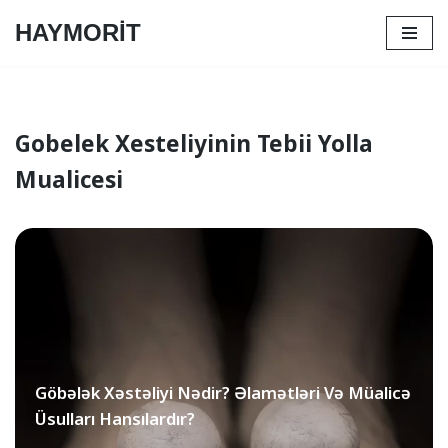
HAYMORİT
Skip
to
content
Gobelek Xesteliyinin Tebii Yolla
Mualicesi
Göbələk Xəstəliyi Nədir? Əlamətləri Və Müalicə
Üsulları Hansılardır?