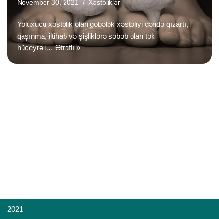
November 30, 2021
Xəstəliklər
Yoluxucu xəstəlik olan göbələk xəstəliyi dəridə qızartı,
qaşınma, iltihab və şişliklərə səbəb olan tək
hüceyrəli…
Ətraflı »
2021