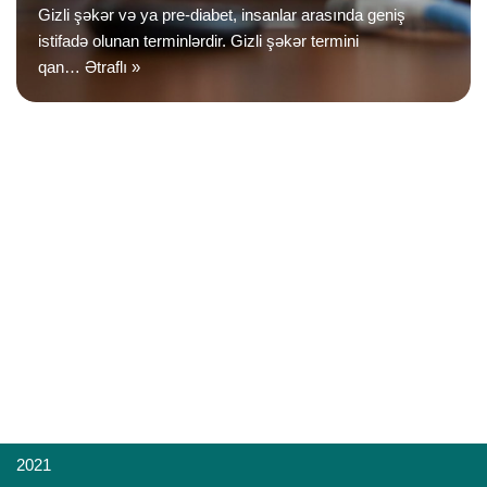
Gizli şəkər və ya pre-diabet, insanlar arasında geniş
istifadə olunan terminlərdir. Gizli şəkər termini
qan…
Ətraflı »
2021