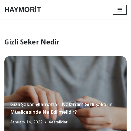
HAYMORİT
Skip
to
content
Gizli Seker Nedir
Gizli Şəkər Əlamətləri Nələrdir? Gizli Şəkərin
Müalicəsində Nə Edilməlidir?
January 14, 2022
Xəstəliklər