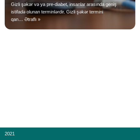
Gizli şəkər və ya pre-diabet, insanlar arasında geniş
istifadə olunan terminlərdir. Gizli şəkər termini
qan…
Ətraflı »
2021