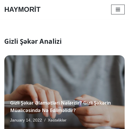
HAYMORİT
Skip
to
content
Gizli Şəkər Analizi
Gizli Şəkər Əlamətləri Nələrdir? Gizli Şəkərin
Müalicəsində Nə Edilməlidir?
January 14, 2022
Xəstəliklər