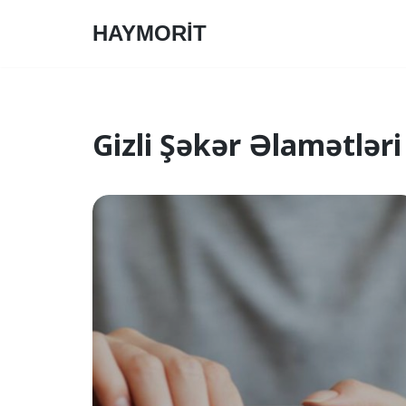
HAYMORİT
Skip
to
content
Gizli Şəkər Əlamətləri