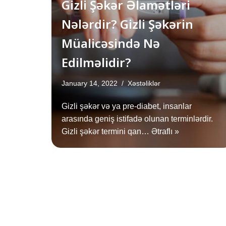
Gizli Şəkər Əlamətləri
Nələrdir? Gizli Şəkərin
Müalicəsində Nə
Edilməlidir?
January 14, 2022
Xəstəliklər
Gizli şəkər və ya pre-diabet, insanlar
arasında geniş istifadə olunan terminlərdir.
Gizli şəkər termini qan…
Ətraflı »