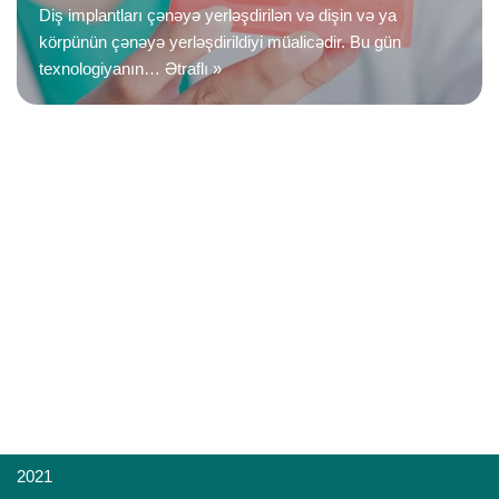
Diş implantları çənəyə yerləşdirilən və dişin və ya
körpünün çənəyə yerləşdirildiyi müalicədir. Bu gün
texnologiyanın…
Ətraflı »
2021