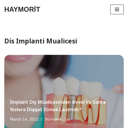
HAYMORİT
Skip
to
content
Dis Implanti Mualicesi
İmplant Diş Müalicəsindən Əvvəl Və Sonra
Nələrə Diqqət Etmək Lazımdır?
March 14, 2022
Stomatologiya