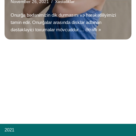
November 26, 2021
Xəstəliklər
Onurğa bədənimizin dik durmasını və hərəkətliliyimizi
təmin edir. Onurğalar arasında disklər adlanan
dəstəkləyici toxumalar mövcuddur.…
Ətraflı »
2021