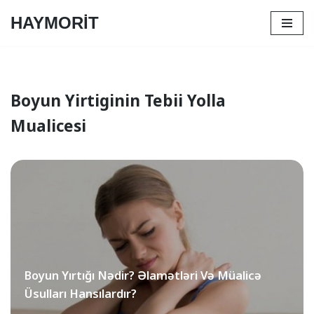
HAYMORİT
Skip
to
content
Boyun Yirtiginin Tebii Yolla
Mualicesi
Boyun Yırtığı Nədir? Əlamətləri Və Müalicə
Üsulları Hansılardır?