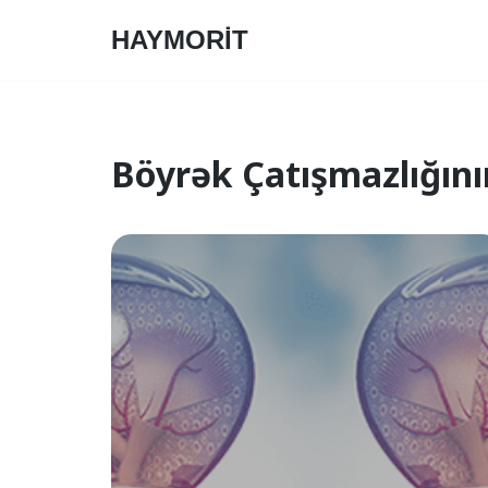
HAYMORİT
Skip
to
content
Böyrək Çatışmazlığını