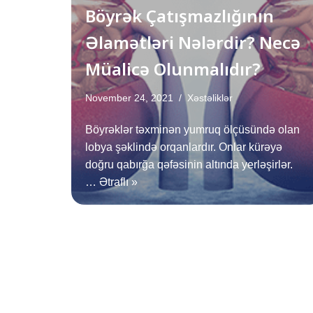
Böyrək Çatışmazlığının
Əlamətləri Nələrdir? Necə
Müalicə Olunmalıdır?
November 24, 2021
Xəstəliklər
Böyrəklər təxminən yumruq ölçüsündə olan
lobya şəklində orqanlardır. Onlar kürəyə
doğru qabırğa qəfəsinin altında yerləşirlər.
…
Ətraflı »