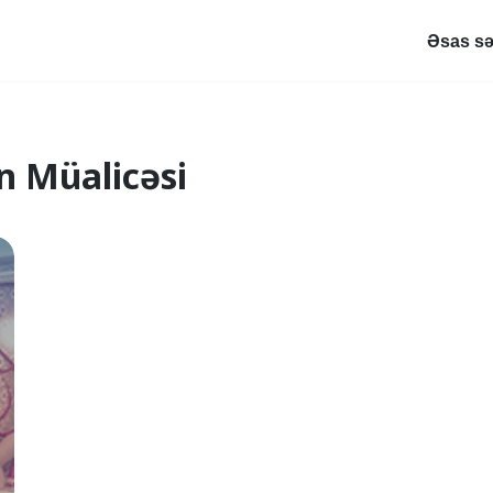
Əsas sə
n Müalicəsi