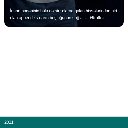
İnsan bədəninin hələ də sirr olaraq qalan hissələrindən biri
olan appendiks qarın boşluğunun sağ alt…
Ətraflı »
2021