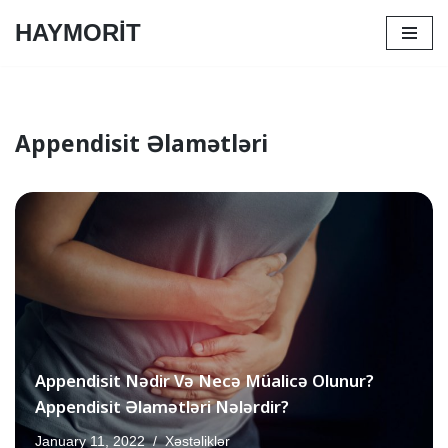
HAYMORİT
Skip
to
content
Appendisit Əlamətləri
Appendisit Nədir Və Necə Müalicə Olunur?
Appendisit Əlamətləri Nələrdir?
January 11, 2022
Xəstəliklər