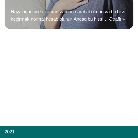
Həyat içərisində zaman-zaman narahat olmaq və bu hissi
keçirmək normal hesab olunur. Ancaq bu hissi…
Ətraflı »
2021