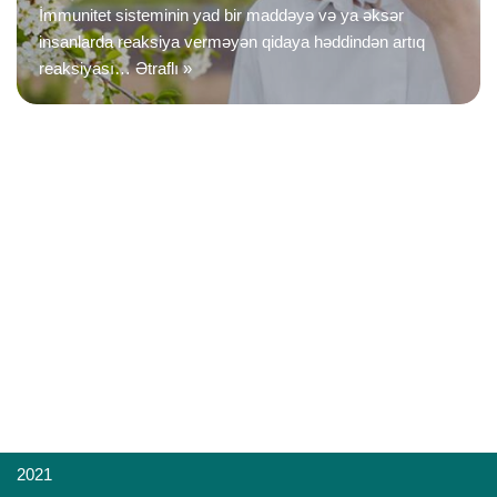
İmmunitet sisteminin yad bir maddəyə və ya əksər
insanlarda reaksiya verməyən qidaya həddindən artıq
reaksiyası…
Ətraflı »
2021